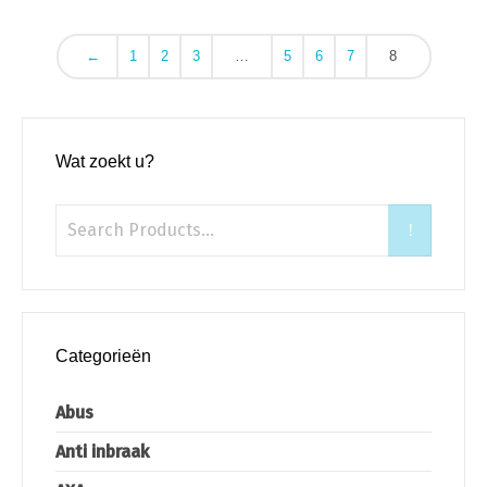
←
1
2
3
…
5
6
7
8
Wat zoekt u?
Categorieën
Abus
Anti inbraak