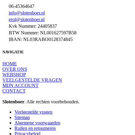
06-45364647
info@slotenboer.nl
erol@slotenboer.nl
Kvk Nummer: 24405837
BTW Nummer: NL001627597B58
IBAN: NL03RABO0128374845
NAVIGATIE
HOME
OVER ONS
WEBSHOP
VEELGESTELDE VRAGEN
MIJN ACCOUNT
CONTACT
Slotenboer
. Alle rechten voorbehouden.
Veelgestelde vragen
Sitemap
Algemene voorwaarden
Ruilen en retourneren
Privacybeleid