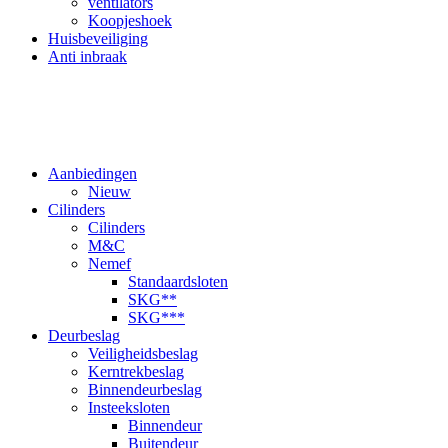
ventilators
Koopjeshoek
Huisbeveiliging
Anti inbraak
Aanbiedingen
Nieuw
Cilinders
Cilinders
M&C
Nemef
Standaardsloten
SKG**
SKG***
Deurbeslag
Veiligheidsbeslag
Kerntrekbeslag
Binnendeurbeslag
Insteeksloten
Binnendeur
Buitendeur