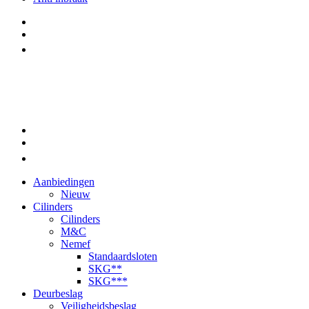
Aanbiedingen
Nieuw
Cilinders
Cilinders
M&C
Nemef
Standaardsloten
SKG**
SKG***
Deurbeslag
Veiligheidsbeslag