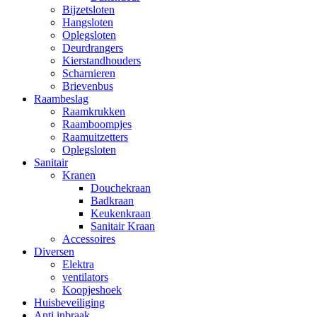
Bijzetsloten
Hangsloten
Oplegsloten
Deurdrangers
Kierstandhouders
Scharnieren
Brievenbus
Raambeslag
Raamkrukken
Raamboompjes
Raamuitzetters
Oplegsloten
Sanitair
Kranen
Douchekraan
Badkraan
Keukenkraan
Sanitair Kraan
Accessoires
Diversen
Elektra
ventilators
Koopjeshoek
Huisbeveiliging
Anti inbraak