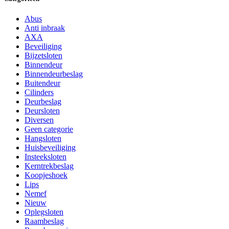
Abus
Anti inbraak
AXA
Beveiliging
Bijzetsloten
Binnendeur
Binnendeurbeslag
Buitendeur
Cilinders
Deurbeslag
Deursloten
Diversen
Geen categorie
Hangsloten
Huisbeveiliging
Insteeksloten
Kerntrekbeslag
Koopjeshoek
Lips
Nemef
Nieuw
Oplegsloten
Raambeslag