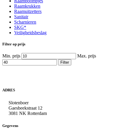
Raamboompjes
Raamkrukken
Raamuitzetters
Sanitair
Scharnieren
SKG*
Veiligheidsbeslag
Filter op prijs
Min. prijs
Max. prijs
Filter
ADRES
Slotenboer
Gaesbeekstraat 12
3081 NK Rotterdam
Gegevens