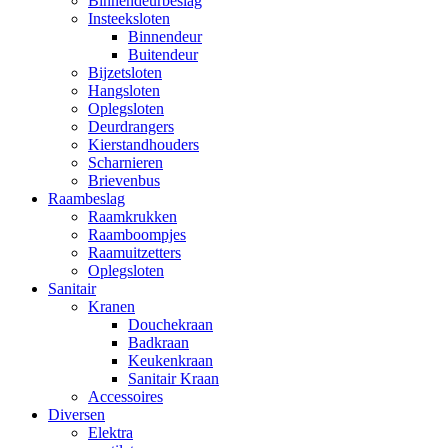
Binnendeurbeslag
Insteeksloten
Binnendeur
Buitendeur
Bijzetsloten
Hangsloten
Oplegsloten
Deurdrangers
Kierstandhouders
Scharnieren
Brievenbus
Raambeslag
Raamkrukken
Raamboompjes
Raamuitzetters
Oplegsloten
Sanitair
Kranen
Douchekraan
Badkraan
Keukenkraan
Sanitair Kraan
Accessoires
Diversen
Elektra