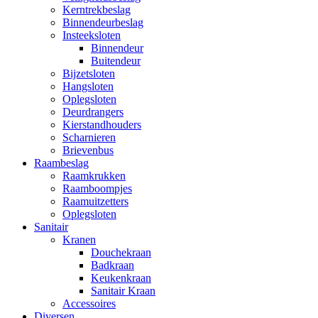
Kerntrekbeslag
Binnendeurbeslag
Insteeksloten
Binnendeur
Buitendeur
Bijzetsloten
Hangsloten
Oplegsloten
Deurdrangers
Kierstandhouders
Scharnieren
Brievenbus
Raambeslag
Raamkrukken
Raamboompjes
Raamuitzetters
Oplegsloten
Sanitair
Kranen
Douchekraan
Badkraan
Keukenkraan
Sanitair Kraan
Accessoires
Diversen