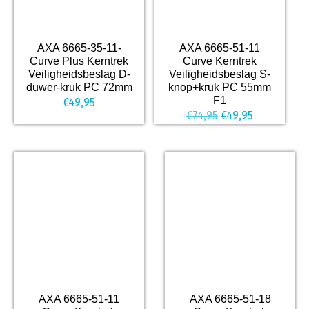
AXA 6665-35-11-
AXA 6665-51-11
Curve Plus Kerntrek
Curve Kerntrek
Veiligheidsbeslag D-
Veiligheidsbeslag S-
duwer-kruk PC 72mm
knop+kruk PC 55mm
F1
€
49,95
Oorspronkelijke
Huidige
€
74,95
€
49,95
prijs
prijs
was:
is:
€74,95.
€49,95.
AXA 6665-51-11
AXA 6665-51-18