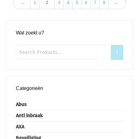
←
1
2
3
4
5
6
7
8
→
Wat zoekt u?
Categorieën
Abus
Anti inbraak
AXA
Beveiliging