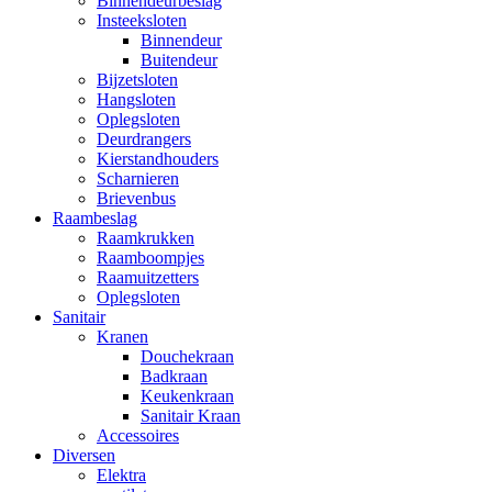
Binnendeurbeslag
Insteeksloten
Binnendeur
Buitendeur
Bijzetsloten
Hangsloten
Oplegsloten
Deurdrangers
Kierstandhouders
Scharnieren
Brievenbus
Raambeslag
Raamkrukken
Raamboompjes
Raamuitzetters
Oplegsloten
Sanitair
Kranen
Douchekraan
Badkraan
Keukenkraan
Sanitair Kraan
Accessoires
Diversen
Elektra