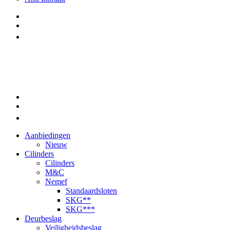
Aanbiedingen
Nieuw
Cilinders
Cilinders
M&C
Nemef
Standaardsloten
SKG**
SKG***
Deurbeslag
Veiligheidsbeslag