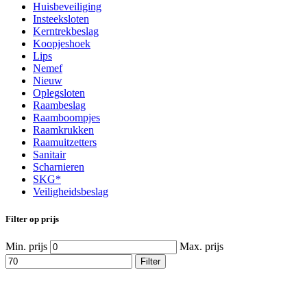
Huisbeveiliging
Insteeksloten
Kerntrekbeslag
Koopjeshoek
Lips
Nemef
Nieuw
Oplegsloten
Raambeslag
Raamboompjes
Raamkrukken
Raamuitzetters
Sanitair
Scharnieren
SKG*
Veiligheidsbeslag
Filter op prijs
Min. prijs
Max. prijs
Filter