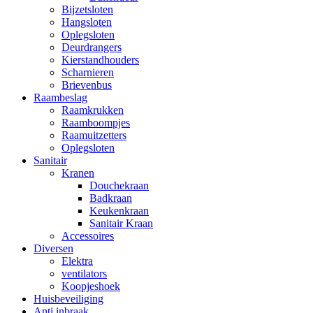
Bijzetsloten
Hangsloten
Oplegsloten
Deurdrangers
Kierstandhouders
Scharnieren
Brievenbus
Raambeslag
Raamkrukken
Raamboompjes
Raamuitzetters
Oplegsloten
Sanitair
Kranen
Douchekraan
Badkraan
Keukenkraan
Sanitair Kraan
Accessoires
Diversen
Elektra
ventilators
Koopjeshoek
Huisbeveiliging
Anti inbraak