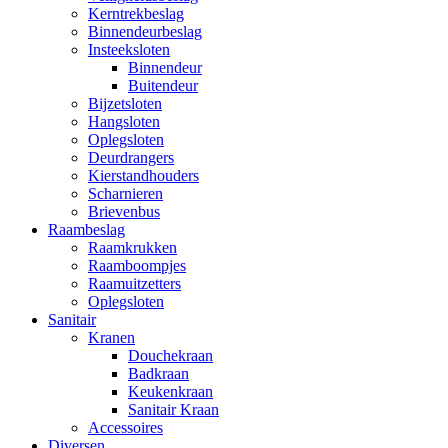
Kerntrekbeslag
Binnendeurbeslag
Insteeksloten
Binnendeur
Buitendeur
Bijzetsloten
Hangsloten
Oplegsloten
Deurdrangers
Kierstandhouders
Scharnieren
Brievenbus
Raambeslag
Raamkrukken
Raamboompjes
Raamuitzetters
Oplegsloten
Sanitair
Kranen
Douchekraan
Badkraan
Keukenkraan
Sanitair Kraan
Accessoires
Diversen