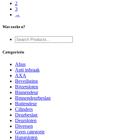
2
3
→
Wat zoekt u?
Categorieën
Abus
Anti inbraak
AXA
Beveiliging
Bijzetsloten
Binnendeur
Binnendeurbeslag
Buitendeur
Cilinders
Deurbeslag
Deursloten
Diversen
Geen categorie
Hangsloten