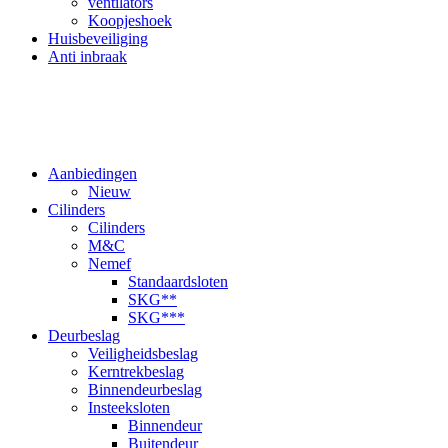
ventilators
Koopjeshoek
Huisbeveiliging
Anti inbraak
Aanbiedingen
Nieuw
Cilinders
Cilinders
M&C
Nemef
Standaardsloten
SKG**
SKG***
Deurbeslag
Veiligheidsbeslag
Kerntrekbeslag
Binnendeurbeslag
Insteeksloten
Binnendeur
Buitendeur