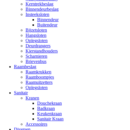
Kerntrekbeslag
Binnendeurbeslag
Insteeksloten
Binnendeur
Buitendeur
Bijzetsloten
Hangsloten
Oplegsloten
Deurdrangers
Kierstandhouders
Scharnieren
Brievenbus
Raambeslag
Raamkrukken
Raamboompjes
Raamuitzetters
Oplegsloten
Sanitair
Kranen
Douchekraan
Badkraan
Keukenkraan
Sanitair Kraan
Accessoires
Diversen