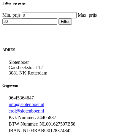
Filter op prijs
Min. prijs
Max. prijs
Filter
ADRES
Slotenboer
Gaesbeekstraat 12
3081 NK Rotterdam
Gegevens
06-45364647
info@slotenboer.nl
erol@slotenboer.nl
Kvk Nummer: 24405837
BTW Nummer: NL001627597B58
IBAN: NL03RABO0128374845