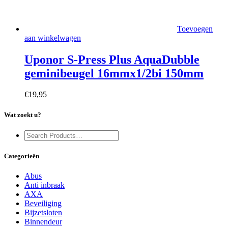
Toevoegen
aan winkelwagen
Uponor S-Press Plus AquaDubble
geminibeugel 16mmx1/2bi 150mm
€
19,95
Wat zoekt u?
Categorieën
Abus
Anti inbraak
AXA
Beveiliging
Bijzetsloten
Binnendeur