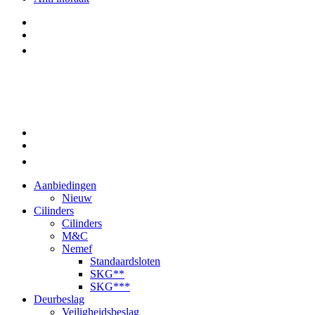
Aanbiedingen
Nieuw
Cilinders
Cilinders
M&C
Nemef
Standaardsloten
SKG**
SKG***
Deurbeslag
Veiligheidsbeslag