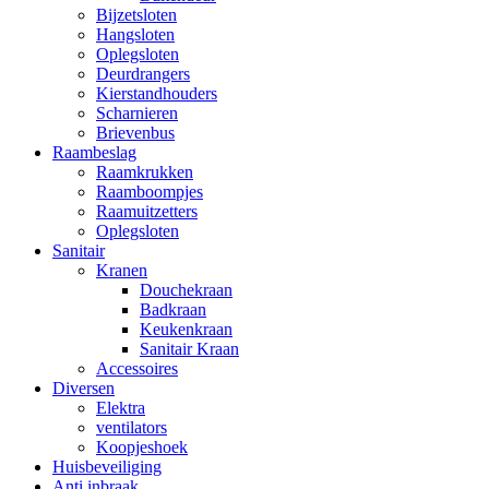
Bijzetsloten
Hangsloten
Oplegsloten
Deurdrangers
Kierstandhouders
Scharnieren
Brievenbus
Raambeslag
Raamkrukken
Raamboompjes
Raamuitzetters
Oplegsloten
Sanitair
Kranen
Douchekraan
Badkraan
Keukenkraan
Sanitair Kraan
Accessoires
Diversen
Elektra
ventilators
Koopjeshoek
Huisbeveiliging
Anti inbraak