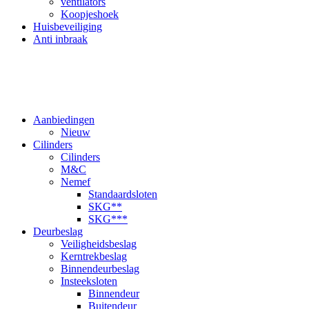
ventilators
Koopjeshoek
Huisbeveiliging
Anti inbraak
Aanbiedingen
Nieuw
Cilinders
Cilinders
M&C
Nemef
Standaardsloten
SKG**
SKG***
Deurbeslag
Veiligheidsbeslag
Kerntrekbeslag
Binnendeurbeslag
Insteeksloten
Binnendeur
Buitendeur