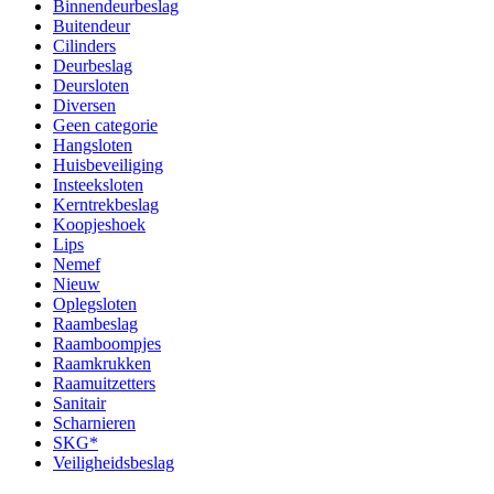
Binnendeurbeslag
Buitendeur
Cilinders
Deurbeslag
Deursloten
Diversen
Geen categorie
Hangsloten
Huisbeveiliging
Insteeksloten
Kerntrekbeslag
Koopjeshoek
Lips
Nemef
Nieuw
Oplegsloten
Raambeslag
Raamboompjes
Raamkrukken
Raamuitzetters
Sanitair
Scharnieren
SKG*
Veiligheidsbeslag