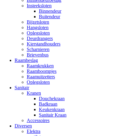
Binnendeurbeslag
Insteeksloten
Binnendeur
Buitendeur
Bijzetsloten
Hangsloten
Oplegsloten
Deurdrangers
Kierstandhouders
Scharnieren
Brievenbus
Raambeslag
Raamkrukken
Raamboompjes
Raamuitzetters
Oplegsloten
Sanitair
Kranen
Douchekraan
Badkraan
Keukenkraan
Sanitair Kraan
Accessoires
Diversen
Elektra