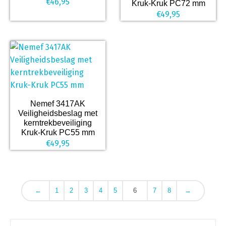
€
46,95
Kruk-Kruk PC72 mm
€
49,95
Nemef 3417AK
Veiligheidsbeslag met
kerntrekbeveiliging
Kruk-Kruk PC55 mm
€
49,95
←
1
2
3
4
5
6
7
8
→