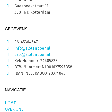
Gaesbeekstraat 12
3081 NK Rotterdam
GEGEVENS
06-45364647
info@slotenboer.nl
erol@slotenboer.nl
Kvk Nummer: 24405837
BTW Nummer: NL001627597B58
IBAN: NL03RABO0128374845
NAVIGATIE
HOME
OVER ONS