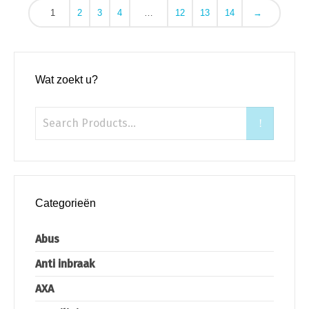
1
2
3
4
…
12
13
14
→
Wat zoekt u?
Categorieën
Abus
Anti inbraak
AXA