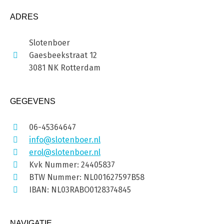
ADRES
Slotenboer
Gaesbeekstraat 12
3081 NK Rotterdam
GEGEVENS
06-45364647
info@slotenboer.nl
erol@slotenboer.nl
Kvk Nummer: 24405837
BTW Nummer: NL001627597B58
IBAN: NL03RABO0128374845
NAVIGATIE