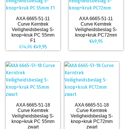
AXA 6665-51-11
AXA 6665-51-11
Curve Kerntrek
Curve Kerntrek
Veiligheidsbeslag S-
Veiligheidsbeslag S-
knop+kruk PC 55mm
knop+kruk PC72mm
F1
€
49,95
Oorspronkelijke
Huidige
€
74,95
€
49,95
prijs
prijs
was:
is:
€74,95.
€49,95.
AXA 6665-51-18
AXA 6665-51-18
Curve Kerntrek
Curve Kerntrek
Veiligheidsbeslag S-
Veiligheidsbeslag S-
knop+kruk PC 55mm
knop+kruk PC72mm
zwart
zwart