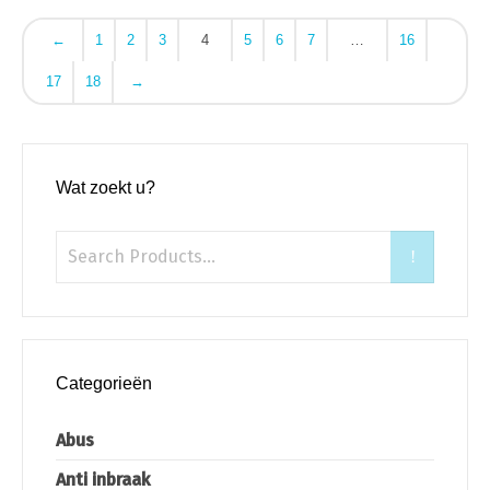
←
1
2
3
4
5
6
7
…
16
17
18
→
Wat zoekt u?
Categorieën
Abus
Anti inbraak