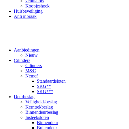
ventilators
Koopjeshoek
Huisbeveiliging
Anti inbraak
Aanbiedingen
Nieuw
Cilinders
Cilinders
M&C
Nemef
Standaardsloten
SKG**
SKG***
Deurbeslag
Veiligheidsbeslag
Kerntrekbeslag
Binnendeurbeslag
Insteeksloten
Binnendeur
Buitendeur