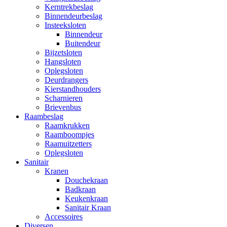
Kerntrekbeslag
Binnendeurbeslag
Insteeksloten
Binnendeur
Buitendeur
Bijzetsloten
Hangsloten
Oplegsloten
Deurdrangers
Kierstandhouders
Scharnieren
Brievenbus
Raambeslag
Raamkrukken
Raamboompjes
Raamuitzetters
Oplegsloten
Sanitair
Kranen
Douchekraan
Badkraan
Keukenkraan
Sanitair Kraan
Accessoires
Diversen