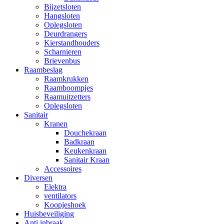
Bijzetsloten
Hangsloten
Oplegsloten
Deurdrangers
Kierstandhouders
Scharnieren
Brievenbus
Raambeslag
Raamkrukken
Raamboompjes
Raamuitzetters
Oplegsloten
Sanitair
Kranen
Douchekraan
Badkraan
Keukenkraan
Sanitair Kraan
Accessoires
Diversen
Elektra
ventilators
Koopjeshoek
Huisbeveiliging
Anti inbraak