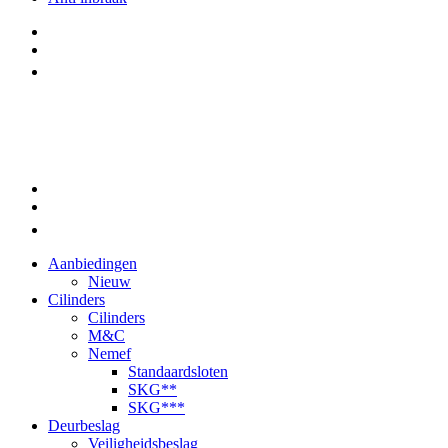
Aanbiedingen
Nieuw
Cilinders
Cilinders
M&C
Nemef
Standaardsloten
SKG**
SKG***
Deurbeslag
Veiligheidsbeslag