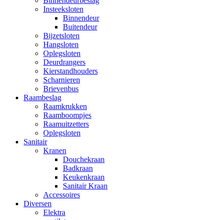
Binnendeurbeslag
Insteeksloten
Binnendeur
Buitendeur
Bijzetsloten
Hangsloten
Oplegsloten
Deurdrangers
Kierstandhouders
Scharnieren
Brievenbus
Raambeslag
Raamkrukken
Raamboompjes
Raamuitzetters
Oplegsloten
Sanitair
Kranen
Douchekraan
Badkraan
Keukenkraan
Sanitair Kraan
Accessoires
Diversen
Elektra