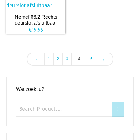
Nemef 66/2 Rechts
deurslot afsluitbaar
€
19,95
←
1
2
3
4
5
→
Wat zoekt u?