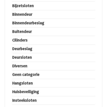
Bijzetsloten
Binnendeur
Binnendeurbeslag
Buitendeur
Cilinders
Deurbeslag
Deursloten
Diversen
Geen categorie
Hangsloten
Huisbeveiliging
Insteeksloten