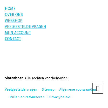
HOME
OVER ONS
WEBSHOP
VEELGESTELDE VRAGEN
MIJN ACCOUNT
CONTACT
Slotenboer
. Alle rechten voorbehouden.
Veelgestelde vragen
Sitemap
Algemene voorwaarden
Ruilen en retourneren
Privacybeleid