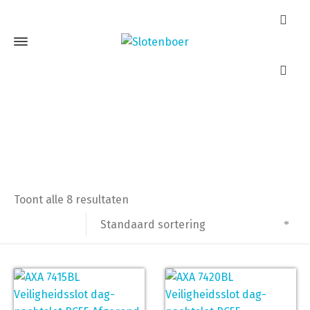
sluitkom
Home
Producten getagged “sluitkom”
Toont alle 8 resultaten
Standaard sortering