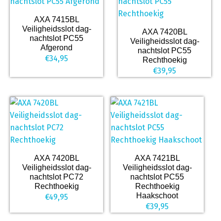
AXA 7415BL
Veiligheidsslot dag-
AXA 7420BL
nachtslot PC55
Veiligheidsslot dag-
Afgerond
nachtslot PC55
€
34,95
Rechthoekig
€
39,95
AXA 7420BL
AXA 7421BL
Veiligheidsslot dag-
Veiligheidsslot dag-
nachtslot PC72
nachtslot PC55
Rechthoekig
Rechthoekig
Haakschoot
€
49,95
€
39,95