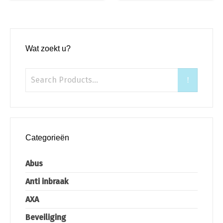
Wat zoekt u?
Categorieën
Abus
Anti inbraak
AXA
Beveiliging