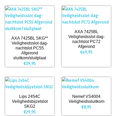
AXA 7425BL
Veiligheidsslot dag-
AXA 7425BL SKG**
nachtslot PC72
Veiligheidsslot dag-
Afgerond
nachtslot PC55
€
49,95
Afgerond
sluitkom/sluitplaat
€
39,95
Lips 2454C
Nemef VS4004
Veilighedsbijzetslot
Veiligheidssluitkom
SKG2
€
8,95
€
29,95