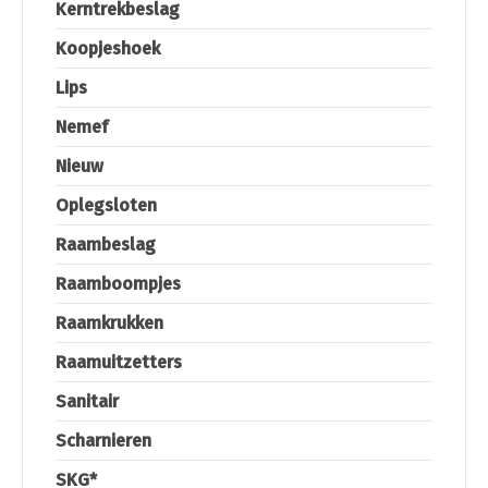
Kerntrekbeslag
Koopjeshoek
Lips
Nemef
Nieuw
Oplegsloten
Raambeslag
Raamboompjes
Raamkrukken
Raamuitzetters
Sanitair
Scharnieren
SKG*