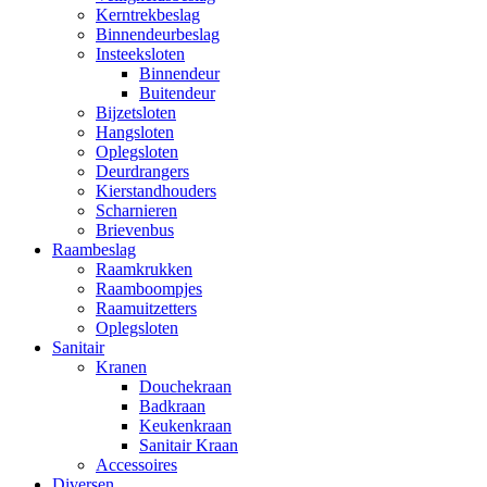
Kerntrekbeslag
Binnendeurbeslag
Insteeksloten
Binnendeur
Buitendeur
Bijzetsloten
Hangsloten
Oplegsloten
Deurdrangers
Kierstandhouders
Scharnieren
Brievenbus
Raambeslag
Raamkrukken
Raamboompjes
Raamuitzetters
Oplegsloten
Sanitair
Kranen
Douchekraan
Badkraan
Keukenkraan
Sanitair Kraan
Accessoires
Diversen