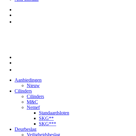
Aanbiedingen
Nieuw
Cilinders
Cilinders
M&C
Nemef
Standaardsloten
SKG**
SKG***
Deurbeslag
Veiligheidsbeslag