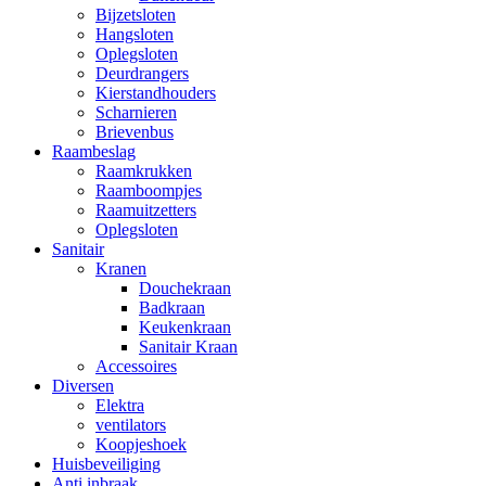
Bijzetsloten
Hangsloten
Oplegsloten
Deurdrangers
Kierstandhouders
Scharnieren
Brievenbus
Raambeslag
Raamkrukken
Raamboompjes
Raamuitzetters
Oplegsloten
Sanitair
Kranen
Douchekraan
Badkraan
Keukenkraan
Sanitair Kraan
Accessoires
Diversen
Elektra
ventilators
Koopjeshoek
Huisbeveiliging
Anti inbraak