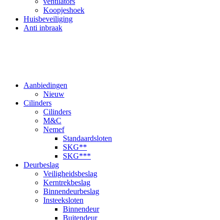
ventilators
Koopjeshoek
Huisbeveiliging
Anti inbraak
Aanbiedingen
Nieuw
Cilinders
Cilinders
M&C
Nemef
Standaardsloten
SKG**
SKG***
Deurbeslag
Veiligheidsbeslag
Kerntrekbeslag
Binnendeurbeslag
Insteeksloten
Binnendeur
Buitendeur