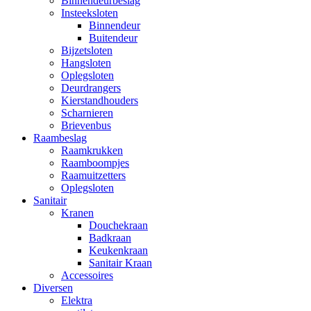
Binnendeurbeslag
Insteeksloten
Binnendeur
Buitendeur
Bijzetsloten
Hangsloten
Oplegsloten
Deurdrangers
Kierstandhouders
Scharnieren
Brievenbus
Raambeslag
Raamkrukken
Raamboompjes
Raamuitzetters
Oplegsloten
Sanitair
Kranen
Douchekraan
Badkraan
Keukenkraan
Sanitair Kraan
Accessoires
Diversen
Elektra