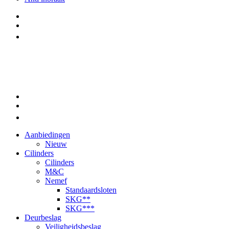
Aanbiedingen
Nieuw
Cilinders
Cilinders
M&C
Nemef
Standaardsloten
SKG**
SKG***
Deurbeslag
Veiligheidsbeslag