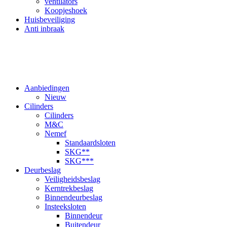
ventilators
Koopjeshoek
Huisbeveiliging
Anti inbraak
Aanbiedingen
Nieuw
Cilinders
Cilinders
M&C
Nemef
Standaardsloten
SKG**
SKG***
Deurbeslag
Veiligheidsbeslag
Kerntrekbeslag
Binnendeurbeslag
Insteeksloten
Binnendeur
Buitendeur