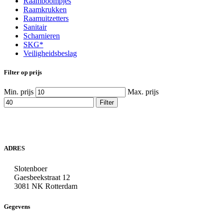
Raamboompjes
Raamkrukken
Raamuitzetters
Sanitair
Scharnieren
SKG*
Veiligheidsbeslag
Filter op prijs
Min. prijs
Max. prijs
Filter
ADRES
Slotenboer
Gaesbeekstraat 12
3081 NK Rotterdam
Gegevens