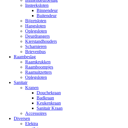
Binnendeurbeslag
Insteeksloten
Binnendeur
Buitendeur
Bijzetsloten
Hangsloten
Oplegsloten
Deurdrangers
Kierstandhouders
Scharnieren
Brievenbus
Raambeslag
Raamkrukken
Raamboompjes
Raamuitzetters
Oplegsloten
Sanitair
Kranen
Douchekraan
Badkraan
Keukenkraan
Sanitair Kraan
Accessoires
Diversen
Elektra