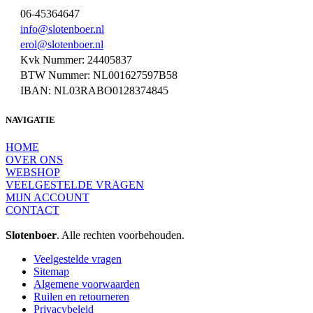
06-45364647
info@slotenboer.nl
erol@slotenboer.nl
Kvk Nummer: 24405837
BTW Nummer: NL001627597B58
IBAN: NL03RABO0128374845
NAVIGATIE
HOME
OVER ONS
WEBSHOP
VEELGESTELDE VRAGEN
MIJN ACCOUNT
CONTACT
Slotenboer
. Alle rechten voorbehouden.
Veelgestelde vragen
Sitemap
Algemene voorwaarden
Ruilen en retourneren
Privacybeleid