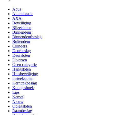
Abus
Anti inbraak
AXA
Beveiliging
Bijzetsloten
Binnendeur
Binnendeurbeslag
Buitendeur
Cilinders
Deurbeslag
Deursloten
Diversen
Geen categorie
Hangsloten
Huisbeveiliging
Insteeksloten
Kerntrekbeslag
Koopjeshoek
Lips
Nemef
Nieuw
Oplegsloten
Raambeslag