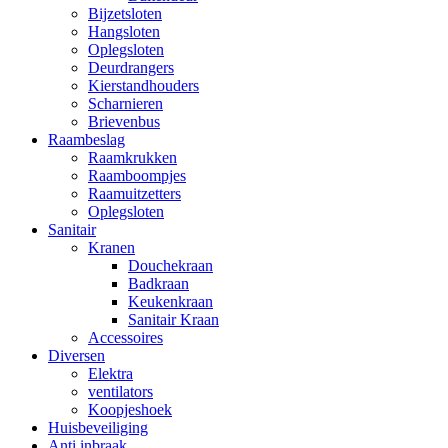
Bijzetsloten
Hangsloten
Oplegsloten
Deurdrangers
Kierstandhouders
Scharnieren
Brievenbus
Raambeslag
Raamkrukken
Raamboompjes
Raamuitzetters
Oplegsloten
Sanitair
Kranen
Douchekraan
Badkraan
Keukenkraan
Sanitair Kraan
Accessoires
Diversen
Elektra
ventilators
Koopjeshoek
Huisbeveiliging
Anti inbraak