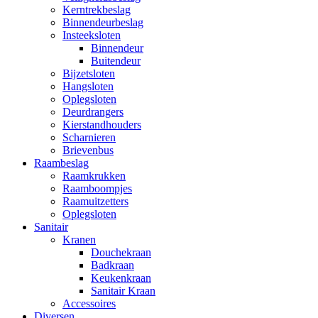
Kerntrekbeslag
Binnendeurbeslag
Insteeksloten
Binnendeur
Buitendeur
Bijzetsloten
Hangsloten
Oplegsloten
Deurdrangers
Kierstandhouders
Scharnieren
Brievenbus
Raambeslag
Raamkrukken
Raamboompjes
Raamuitzetters
Oplegsloten
Sanitair
Kranen
Douchekraan
Badkraan
Keukenkraan
Sanitair Kraan
Accessoires
Diversen