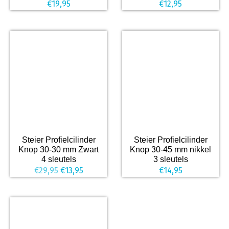
€
19,95
€
12,95
Steier Profielcilinder
Steier Profielcilinder
Knop 30-30 mm Zwart
Knop 30-45 mm nikkel
4 sleutels
3 sleutels
Oorspronkelijke
Huidige
€
29,95
€
13,95
€
14,95
prijs
prijs
was:
is:
€29,95.
€13,95.