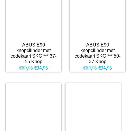
ABUS E90
ABUS E90
knopcilinder met
knopcilinder met
codekaart SKG *** 37-
codekaart SKG *** 50-
55 Knop
37 Knop
Oorspronkelijke
Huidige
Oorspronkelijk
Huidige
€
69,95
€
34,95
€
69,95
€
34,95
prijs
prijs
prijs
prijs
was:
is:
was:
is:
€69,95.
€34,95.
€69,95.
€34,95.