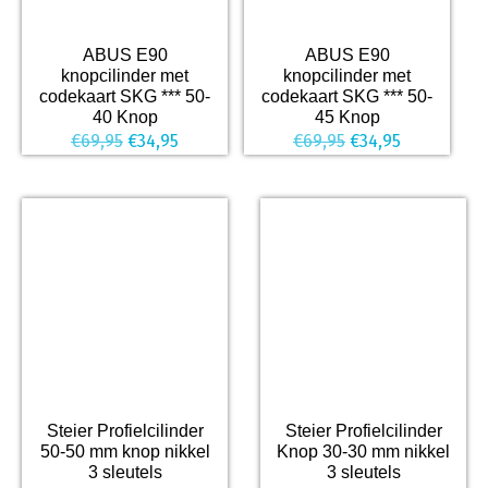
ABUS E90
ABUS E90
knopcilinder met
knopcilinder met
codekaart SKG *** 50-
codekaart SKG *** 50-
40 Knop
45 Knop
Oorspronkelijke
Huidige
Oorspronkelijke
Huidige
€
69,95
€
34,95
€
69,95
€
34,95
prijs
prijs
prijs
prijs
was:
is:
was:
is:
€69,95.
€34,95.
€69,95.
€34,95.
Steier Profielcilinder
Steier Profielcilinder
50-50 mm knop nikkel
Knop 30-30 mm nikkel
3 sleutels
3 sleutels