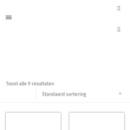
Knopcilinder
Home
Producten getagged “Knopcilinder”
Toont alle 9 resultaten
Standaard sortering