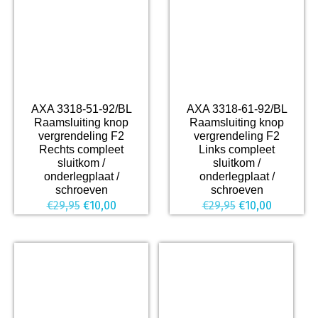
AXA 3318-51-92/BL
AXA 3318-61-92/BL
Raamsluiting knop
Raamsluiting knop
vergrendeling F2
vergrendeling F2
Rechts compleet
Links compleet
sluitkom /
sluitkom /
onderlegplaat /
onderlegplaat /
schroeven
schroeven
Oorspronkelijke
Huidige
Oorspronkelijk
Huidige
€
29,95
€
10,00
€
29,95
€
10,00
prijs
prijs
prijs
prijs
was:
is:
was:
is:
€29,95.
€10,00.
€29,95.
€10,00.