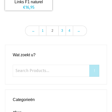
Links F1 naturel
€
16,95
←
1
2
3
4
→
Wat zoekt u?
Categorieën