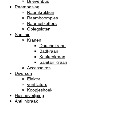
Brievenbus
Raambeslag
Raamkrukken
Raamboompjes
Raamuitzetters
Oplegsloten
Sanitair
Kranen
Douchekraan
Badkraan
Keukenkraan
Sanitair Kraan
Accessoires
Diversen
Elektra
ventilators
Koopjeshoek
Huisbeveiliging
Anti inbraak
Veiligheidsrozet