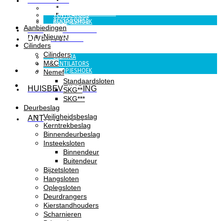
KEUKENKRAAN
ELEKTRA
SANITAIR KRAAN
VENTILATORS
ACCESSOIRES
KOOPJESHOEK
Aanbiedingen
HUISBEVEILIGING
Nieuw
DIVERSEN
ANTI INBRAAK
Cilinders
Cilinders
ELEKTRA
M&C
VENTILATORS
KOOPJESHOEK
Nemef
Standaardsloten
HUISBEVEILIGING
SKG**
SKG***
Deurbeslag
Veiligheidsbeslag
ANTI INBRAAK
Kerntrekbeslag
Binnendeurbeslag
Insteeksloten
Binnendeur
Buitendeur
Bijzetsloten
Hangsloten
Oplegsloten
Deurdrangers
Kierstandhouders
Scharnieren