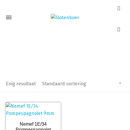
Pompespagnolet
Home
Producten getagged “Pompespagnolet”
Standaard sortering
Enig resultaat
Nemef 1E/34
Pompespagnolet