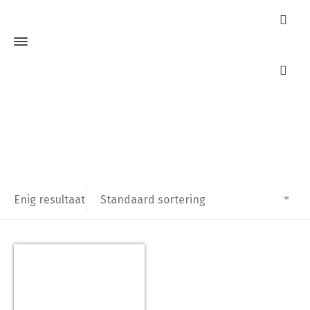
Nemef 2826-12
Home
Producten getagged “Nemef 2826-12”
Standaard sortering
Enig resultaat