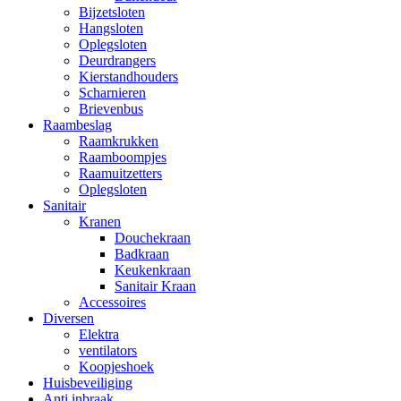
Bijzetsloten
Hangsloten
Oplegsloten
Deurdrangers
Kierstandhouders
Scharnieren
Brievenbus
Raambeslag
Raamkrukken
Raamboompjes
Raamuitzetters
Oplegsloten
Sanitair
Kranen
Douchekraan
Badkraan
Keukenkraan
Sanitair Kraan
Accessoires
Diversen
Elektra
ventilators
Koopjeshoek
Huisbeveiliging
Anti inbraak