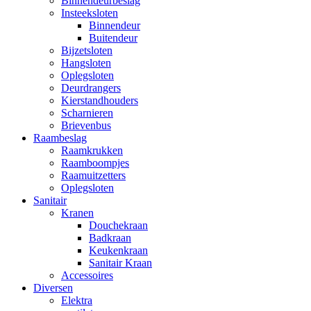
Binnendeurbeslag
Insteeksloten
Binnendeur
Buitendeur
Bijzetsloten
Hangsloten
Oplegsloten
Deurdrangers
Kierstandhouders
Scharnieren
Brievenbus
Raambeslag
Raamkrukken
Raamboompjes
Raamuitzetters
Oplegsloten
Sanitair
Kranen
Douchekraan
Badkraan
Keukenkraan
Sanitair Kraan
Accessoires
Diversen
Elektra