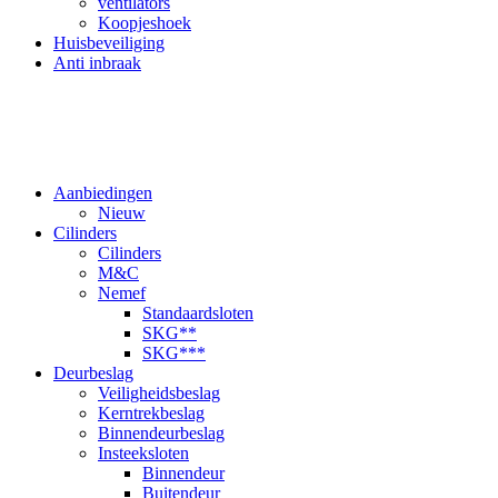
ventilators
Koopjeshoek
Huisbeveiliging
Anti inbraak
Aanbiedingen
Nieuw
Cilinders
Cilinders
M&C
Nemef
Standaardsloten
SKG**
SKG***
Deurbeslag
Veiligheidsbeslag
Kerntrekbeslag
Binnendeurbeslag
Insteeksloten
Binnendeur
Buitendeur