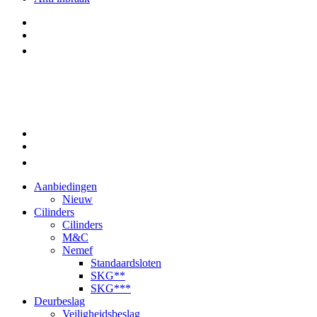
Aanbiedingen
Nieuw
Cilinders
Cilinders
M&C
Nemef
Standaardsloten
SKG**
SKG***
Deurbeslag
Veiligheidsbeslag