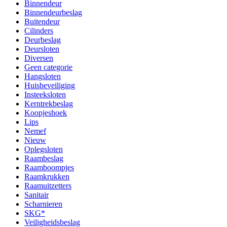
Binnendeur
Binnendeurbeslag
Buitendeur
Cilinders
Deurbeslag
Deursloten
Diversen
Geen categorie
Hangsloten
Huisbeveiliging
Insteeksloten
Kerntrekbeslag
Koopjeshoek
Lips
Nemef
Nieuw
Oplegsloten
Raambeslag
Raamboompjes
Raamkrukken
Raamuitzetters
Sanitair
Scharnieren
SKG*
Veiligheidsbeslag