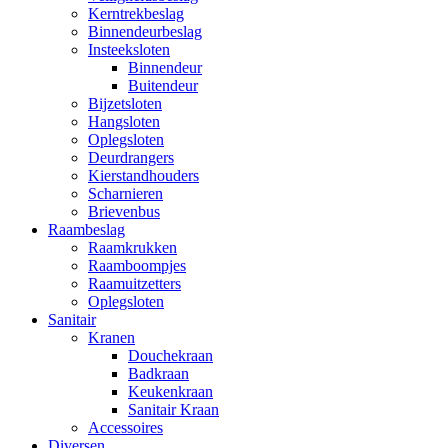
Kerntrekbeslag
Binnendeurbeslag
Insteeksloten
Binnendeur
Buitendeur
Bijzetsloten
Hangsloten
Oplegsloten
Deurdrangers
Kierstandhouders
Scharnieren
Brievenbus
Raambeslag
Raamkrukken
Raamboompjes
Raamuitzetters
Oplegsloten
Sanitair
Kranen
Douchekraan
Badkraan
Keukenkraan
Sanitair Kraan
Accessoires
Diversen