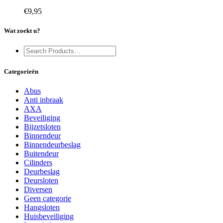
€
9,95
Wat zoekt u?
Categorieën
Abus
Anti inbraak
AXA
Beveiliging
Bijzetsloten
Binnendeur
Binnendeurbeslag
Buitendeur
Cilinders
Deurbeslag
Deursloten
Diversen
Geen categorie
Hangsloten
Huisbeveiliging