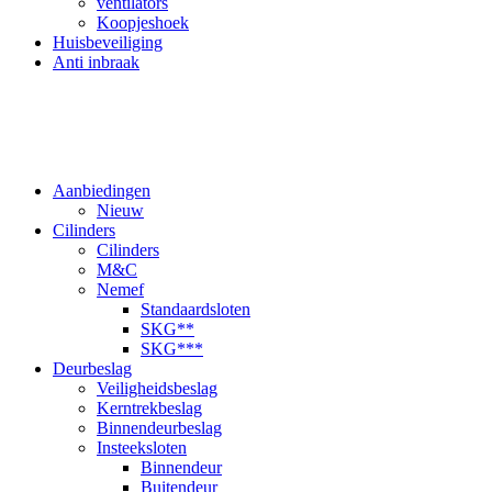
ventilators
Koopjeshoek
Huisbeveiliging
Anti inbraak
Aanbiedingen
Nieuw
Cilinders
Cilinders
M&C
Nemef
Standaardsloten
SKG**
SKG***
Deurbeslag
Veiligheidsbeslag
Kerntrekbeslag
Binnendeurbeslag
Insteeksloten
Binnendeur
Buitendeur