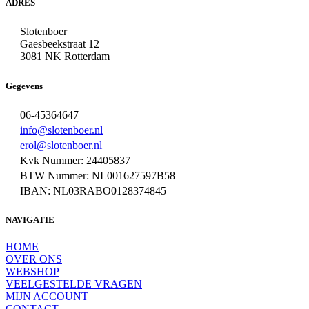
ADRES
Slotenboer
Gaesbeekstraat 12
3081 NK Rotterdam
Gegevens
06-45364647
info@slotenboer.nl
erol@slotenboer.nl
Kvk Nummer: 24405837
BTW Nummer: NL001627597B58
IBAN: NL03RABO0128374845
NAVIGATIE
HOME
OVER ONS
WEBSHOP
VEELGESTELDE VRAGEN
MIJN ACCOUNT
CONTACT