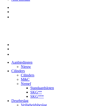
Aanbiedingen
Nieuw
Cilinders
Cilinders
M&C
Nemef
Standaardsloten
SKG**
SKG***
Deurbeslag
Veiligheidsbeslag