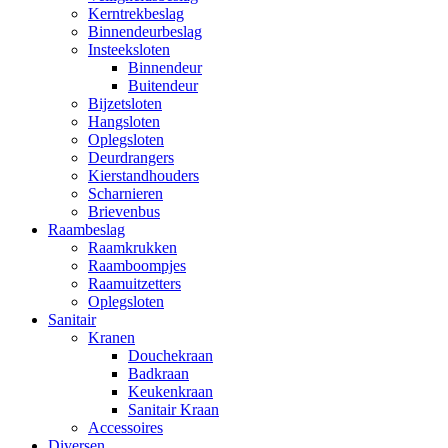
Kerntrekbeslag
Binnendeurbeslag
Insteeksloten
Binnendeur
Buitendeur
Bijzetsloten
Hangsloten
Oplegsloten
Deurdrangers
Kierstandhouders
Scharnieren
Brievenbus
Raambeslag
Raamkrukken
Raamboompjes
Raamuitzetters
Oplegsloten
Sanitair
Kranen
Douchekraan
Badkraan
Keukenkraan
Sanitair Kraan
Accessoires
Diversen