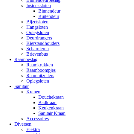
Binnendeurbeslag
Insteeksloten
Binnendeur
Buitendeur
Bijzetsloten
Hangsloten
Oplegsloten
Deurdrangers
Kierstandhouders
Scharnieren
Brievenbus
Raambeslag
Raamkrukken
Raamboompjes
Raamuitzetters
Oplegsloten
Sanitair
Kranen
Douchekraan
Badkraan
Keukenkraan
Sanitair Kraan
Accessoires
Diversen
Elektra