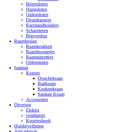
Bijzetsloten
Hangsloten
Oplegsloten
Deurdrangers
Kierstandhouders
Scharnieren
Brievenbus
Raambeslag
Raamkrukken
Raamboompjes
Raamuitzetters
Oplegsloten
Sanitair
Kranen
Douchekraan
Badkraan
Keukenkraan
Sanitair Kraan
Accessoires
Diversen
Elektra
ventilators
Koopjeshoek
Huisbeveiliging
Anti inbraak