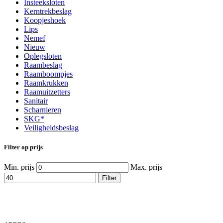
Insteeksloten
Kerntrekbeslag
Koopjeshoek
Lips
Nemef
Nieuw
Oplegsloten
Raambeslag
Raamboompjes
Raamkrukken
Raamuitzetters
Sanitair
Scharnieren
SKG*
Veiligheidsbeslag
Filter op prijs
Min. prijs
Max. prijs
Filter