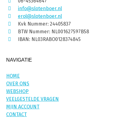
06-45364647
info@slotenboer.nl
erol@slotenboer.nl
Kvk Nummer: 24405837
BTW Nummer: NL001627597B58
IBAN: NL03RABO0128374845
NAVIGATIE
HOME
OVER ONS
WEBSHOP
VEELGESTELDE VRAGEN
MIJN ACCOUNT
CONTACT