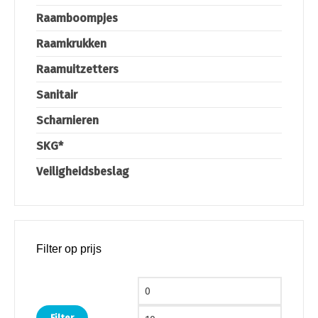
Raamboompjes
Raamkrukken
Raamuitzetters
Sanitair
Scharnieren
SKG*
Veiligheidsbeslag
Filter op prijs
Min. prijs
Max. pri
Filter