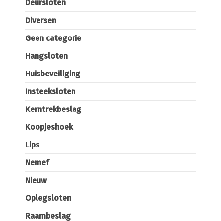
Deursloten
Diversen
Geen categorie
Hangsloten
Huisbeveiliging
Insteeksloten
Kerntrekbeslag
Koopjeshoek
Lips
Nemef
Nieuw
Oplegsloten
Raambeslag