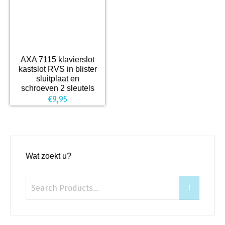
AXA 7115 klavierslot
kastslot RVS in blister
sluitplaat en
schroeven 2 sleutels
€
9,95
Wat zoekt u?