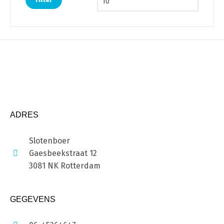
ADRES
Slotenboer
Gaesbeekstraat 12
3081 NK Rotterdam
GEGEVENS