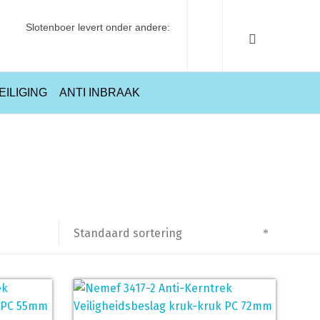
Slotenboer levert onder andere:
EILIGING
ANTI INBRAAK
Home
Producten getagged “kerntrekbeveiliging”
Pagina 4
Standaard sortering