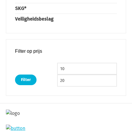
SKG*
Veiligheidsbeslag
Filter op prijs
Min. prijs
Max. pri
Filter