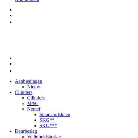
Aanbiedingen
Nieuw
Cilinders
Cilinders
M&C
Nemef
Standaardsloten
SKG**
SKG***
Deurbeslag
Veiligheidsbeslag