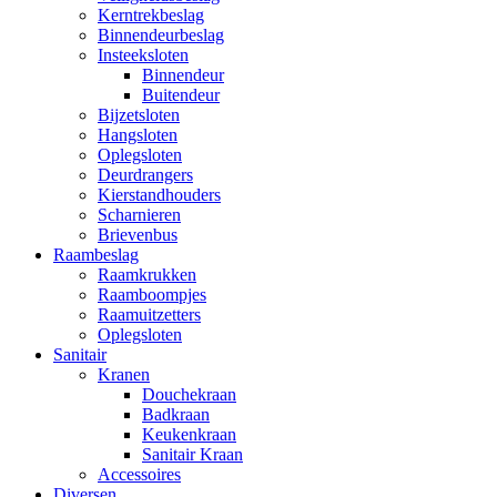
Kerntrekbeslag
Binnendeurbeslag
Insteeksloten
Binnendeur
Buitendeur
Bijzetsloten
Hangsloten
Oplegsloten
Deurdrangers
Kierstandhouders
Scharnieren
Brievenbus
Raambeslag
Raamkrukken
Raamboompjes
Raamuitzetters
Oplegsloten
Sanitair
Kranen
Douchekraan
Badkraan
Keukenkraan
Sanitair Kraan
Accessoires
Diversen