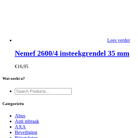
Lees verder
Nemef 2600/4 insteekgrendel 35 mm
€
16,95
Wat zoekt u?
Categorieën
Abus
Anti inbraak
AXA
Beveiliging
Bijzetsloten