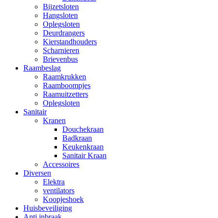
Bijzetsloten
Hangsloten
Oplegsloten
Deurdrangers
Kierstandhouders
Scharnieren
Brievenbus
Raambeslag
Raamkrukken
Raamboompjes
Raamuitzetters
Oplegsloten
Sanitair
Kranen
Douchekraan
Badkraan
Keukenkraan
Sanitair Kraan
Accessoires
Diversen
Elektra
ventilators
Koopjeshoek
Huisbeveiliging
Anti inbraak