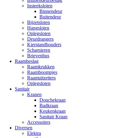
Binnendeurbeslag
Insteeksloten
Binnendeur
Buitendeur
Bijzetsloten
Hangsloten
Oplegsloten
Deurdrangers
Kierstandhouders
Scharnieren
Brievenbus
Raambeslag
Raamkrukken
Raamboompjes
Raamuitzetters
Oplegsloten
Sanitair
Kranen
Douchekraan
Badkraan
Keukenkraan
Sanitair Kraan
Accessoires
Diversen
Elektra