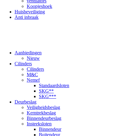
ventilators
Koopjeshoek
Huisbeveiliging
Anti inbraak
Aanbiedingen
Nieuw
Cilinders
Cilinders
M&C
Nemef
Standaardsloten
SKG**
SKG***
Deurbeslag
Veiligheidsbeslag
Kerntrekbeslag
Binnendeurbeslag
Insteeksloten
Binnendeur
Buitendeur