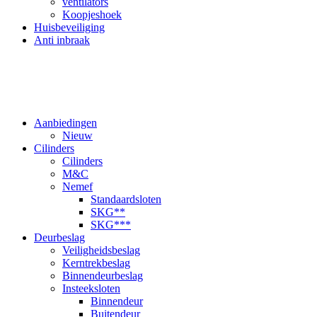
ventilators
Koopjeshoek
Huisbeveiliging
Anti inbraak
Aanbiedingen
Nieuw
Cilinders
Cilinders
M&C
Nemef
Standaardsloten
SKG**
SKG***
Deurbeslag
Veiligheidsbeslag
Kerntrekbeslag
Binnendeurbeslag
Insteeksloten
Binnendeur
Buitendeur