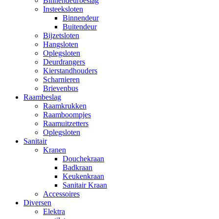
Binnendeurbeslag
Insteeksloten
Binnendeur
Buitendeur
Bijzetsloten
Hangsloten
Oplegsloten
Deurdrangers
Kierstandhouders
Scharnieren
Brievenbus
Raambeslag
Raamkrukken
Raamboompjes
Raamuitzetters
Oplegsloten
Sanitair
Kranen
Douchekraan
Badkraan
Keukenkraan
Sanitair Kraan
Accessoires
Diversen
Elektra