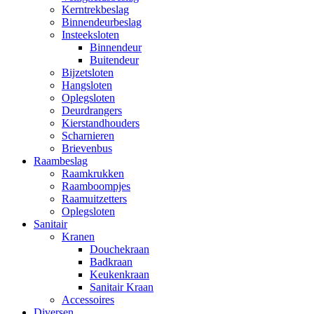
Kerntrekbeslag
Binnendeurbeslag
Insteeksloten
Binnendeur
Buitendeur
Bijzetsloten
Hangsloten
Oplegsloten
Deurdrangers
Kierstandhouders
Scharnieren
Brievenbus
Raambeslag
Raamkrukken
Raamboompjes
Raamuitzetters
Oplegsloten
Sanitair
Kranen
Douchekraan
Badkraan
Keukenkraan
Sanitair Kraan
Accessoires
Diversen