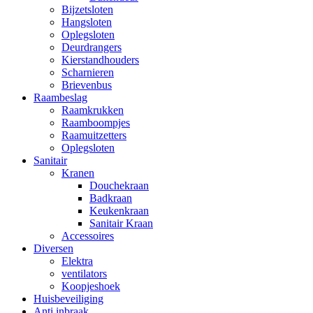
Bijzetsloten
Hangsloten
Oplegsloten
Deurdrangers
Kierstandhouders
Scharnieren
Brievenbus
Raambeslag
Raamkrukken
Raamboompjes
Raamuitzetters
Oplegsloten
Sanitair
Kranen
Douchekraan
Badkraan
Keukenkraan
Sanitair Kraan
Accessoires
Diversen
Elektra
ventilators
Koopjeshoek
Huisbeveiliging
Anti inbraak