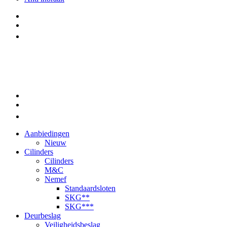
Aanbiedingen
Nieuw
Cilinders
Cilinders
M&C
Nemef
Standaardsloten
SKG**
SKG***
Deurbeslag
Veiligheidsbeslag