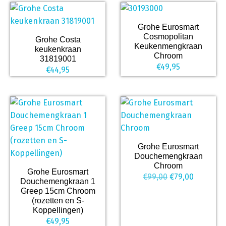
Grohe Eurosmart
Cosmopolitan
Grohe Costa
Keukenmengkraan
keukenkraan
Chroom
31819001
€
49,95
€
44,95
Grohe Eurosmart
Douchemengkraan
Chroom
Grohe Eurosmart
Oorspronkelijk
Huidige
€
99,00
€
79,00
Douchemengkraan 1
prijs
prijs
Greep 15cm Chroom
(rozetten en S-
was:
is:
Koppellingen)
€99,00.
€79,00.
€
49,95