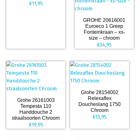
€
11,95
GROHE 20616001
Euroeco 1 Greep
Fonteinkraan – xs-
size – chroom
€
34,95
Grohe 28154002
Relexaflex
Grohe 26161003
Doucheslang 1750
Tempesta 110
Chroom
Handdouche 2
€
13,95
straalsoorten Chroom
€
19,95