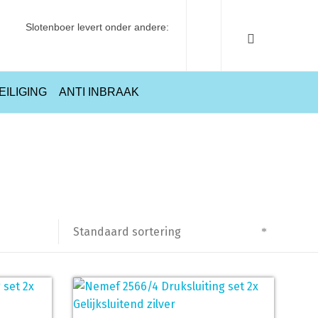
Slotenboer levert onder andere:
EILIGING
ANTI INBRAAK
Home
Producten getagged “gelijksluitend”
Standaard sortering