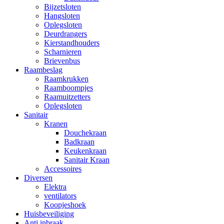
Bijzetsloten
Hangsloten
Oplegsloten
Deurdrangers
Kierstandhouders
Scharnieren
Brievenbus
Raambeslag
Raamkrukken
Raamboompjes
Raamuitzetters
Oplegsloten
Sanitair
Kranen
Douchekraan
Badkraan
Keukenkraan
Sanitair Kraan
Accessoires
Diversen
Elektra
ventilators
Koopjeshoek
Huisbeveiliging
Anti inbraak