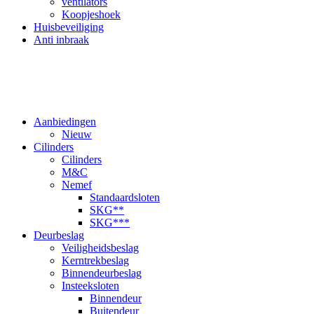
ventilators
Koopjeshoek
Huisbeveiliging
Anti inbraak
Aanbiedingen
Nieuw
Cilinders
Cilinders
M&C
Nemef
Standaardsloten
SKG**
SKG***
Deurbeslag
Veiligheidsbeslag
Kerntrekbeslag
Binnendeurbeslag
Insteeksloten
Binnendeur
Buitendeur