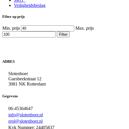
SKG*
Veiligheidsbeslag
Filter op prijs
Min. prijs
Max. prijs
Filter
ADRES
Slotenboer
Gaesbeekstraat 12
3081 NK Rotterdam
Gegevens
06-45364647
info@slotenboer.nl
erol@slotenboer.nl
Kvk Nummer: 24405837