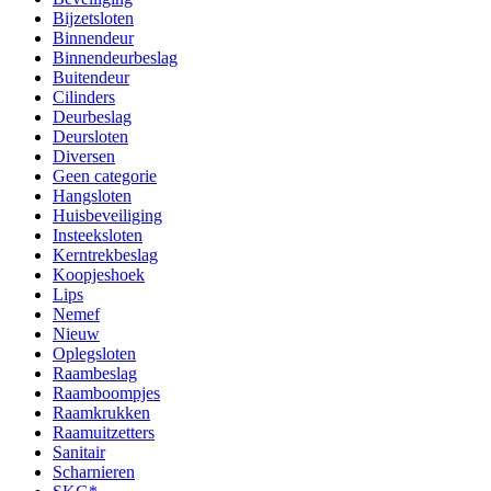
Bijzetsloten
Binnendeur
Binnendeurbeslag
Buitendeur
Cilinders
Deurbeslag
Deursloten
Diversen
Geen categorie
Hangsloten
Huisbeveiliging
Insteeksloten
Kerntrekbeslag
Koopjeshoek
Lips
Nemef
Nieuw
Oplegsloten
Raambeslag
Raamboompjes
Raamkrukken
Raamuitzetters
Sanitair
Scharnieren