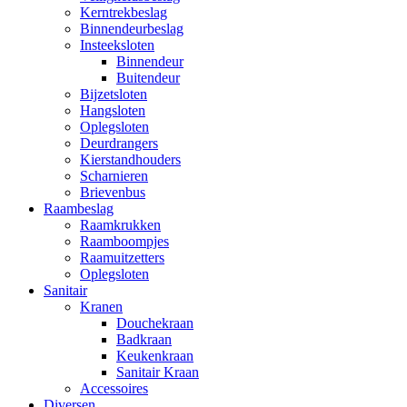
Kerntrekbeslag
Binnendeurbeslag
Insteeksloten
Binnendeur
Buitendeur
Bijzetsloten
Hangsloten
Oplegsloten
Deurdrangers
Kierstandhouders
Scharnieren
Brievenbus
Raambeslag
Raamkrukken
Raamboompjes
Raamuitzetters
Oplegsloten
Sanitair
Kranen
Douchekraan
Badkraan
Keukenkraan
Sanitair Kraan
Accessoires
Diversen