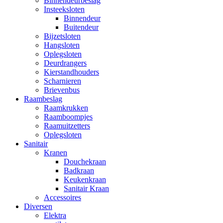
Binnendeurbeslag
Insteeksloten
Binnendeur
Buitendeur
Bijzetsloten
Hangsloten
Oplegsloten
Deurdrangers
Kierstandhouders
Scharnieren
Brievenbus
Raambeslag
Raamkrukken
Raamboompjes
Raamuitzetters
Oplegsloten
Sanitair
Kranen
Douchekraan
Badkraan
Keukenkraan
Sanitair Kraan
Accessoires
Diversen
Elektra