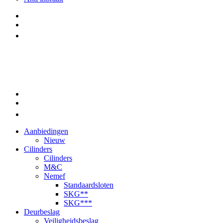
Aanbiedingen
Nieuw
Cilinders
Cilinders
M&C
Nemef
Standaardsloten
SKG**
SKG***
Deurbeslag
Veiligheidsbeslag