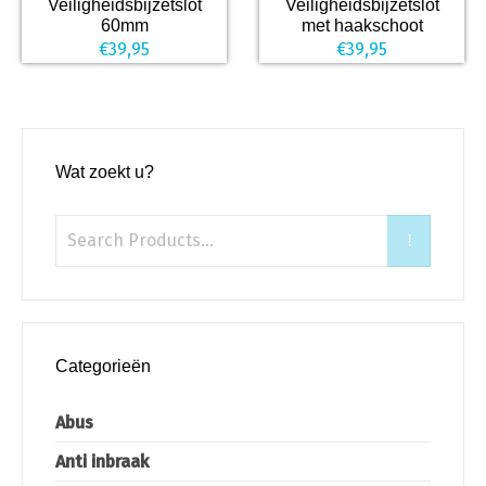
Veiligheidsbijzetslot
Veiligheidsbijzetslot
60mm
met haakschoot
€
39,95
€
39,95
Wat zoekt u?
Categorieën
Abus
Anti inbraak