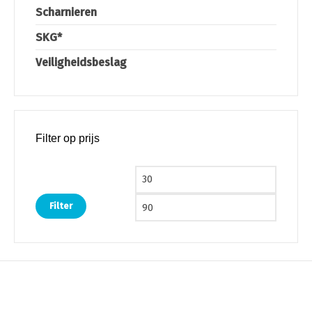
Scharnieren
SKG*
Veiligheidsbeslag
Filter op prijs
Min. prijs
Max. pri
Filter