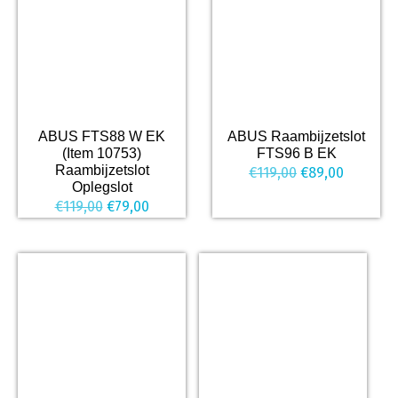
ABUS FTS88 W EK
ABUS Raambijzetslot
(Item 10753)
FTS96 B EK
Raambijzetslot
Oorspronkelij
Huidige
€
119,00
€
89,00
Oplegslot
prijs
prijs
Oorspronkelijke
Huidige
€
119,00
€
79,00
was:
is:
prijs
prijs
€119,00.
€89,00.
was:
is:
€119,00.
€79,00.