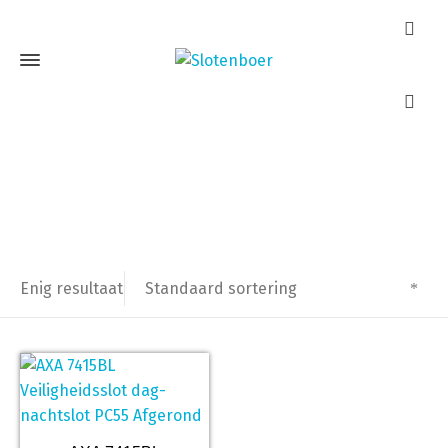
AXA 7415
Home
Producten getagged “AXA 7415”
Standaard sortering
Enig resultaat