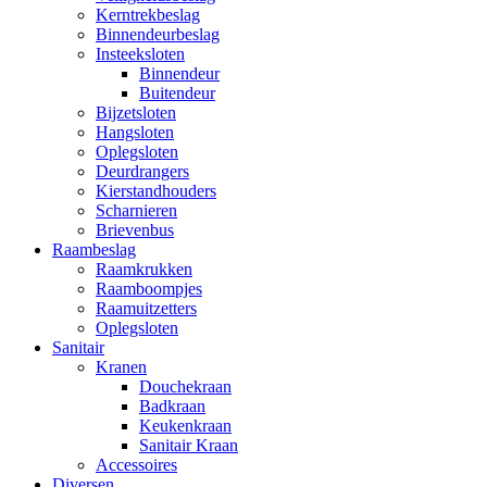
Kerntrekbeslag
Binnendeurbeslag
Insteeksloten
Binnendeur
Buitendeur
Bijzetsloten
Hangsloten
Oplegsloten
Deurdrangers
Kierstandhouders
Scharnieren
Brievenbus
Raambeslag
Raamkrukken
Raamboompjes
Raamuitzetters
Oplegsloten
Sanitair
Kranen
Douchekraan
Badkraan
Keukenkraan
Sanitair Kraan
Accessoires
Diversen