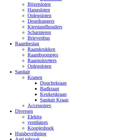
Bijzetsloten
Hangsloten
Oplegsloten
Deurdrangers
Kierstandhouders
Scharnieren
Brievenbus
Raambeslag
Raamkrukken
Raamboompjes
Raamuitzetters
Oplegsloten
Sanitair
Kranen
Douchekraan
Badkraan
Keukenkraan
Sanitair Kraan
Accessoires
Diversen
Elektra
ventilators
Koopjeshoek
Huisbeveiliging
Anti inbraak