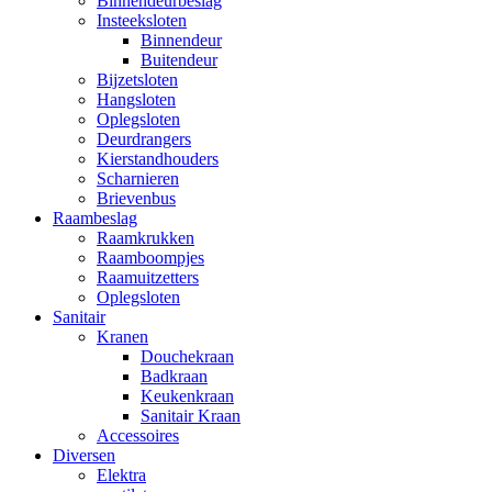
Binnendeurbeslag
Insteeksloten
Binnendeur
Buitendeur
Bijzetsloten
Hangsloten
Oplegsloten
Deurdrangers
Kierstandhouders
Scharnieren
Brievenbus
Raambeslag
Raamkrukken
Raamboompjes
Raamuitzetters
Oplegsloten
Sanitair
Kranen
Douchekraan
Badkraan
Keukenkraan
Sanitair Kraan
Accessoires
Diversen
Elektra