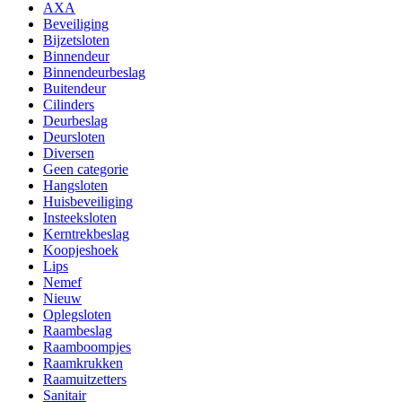
AXA
Beveiliging
Bijzetsloten
Binnendeur
Binnendeurbeslag
Buitendeur
Cilinders
Deurbeslag
Deursloten
Diversen
Geen categorie
Hangsloten
Huisbeveiliging
Insteeksloten
Kerntrekbeslag
Koopjeshoek
Lips
Nemef
Nieuw
Oplegsloten
Raambeslag
Raamboompjes
Raamkrukken
Raamuitzetters
Sanitair