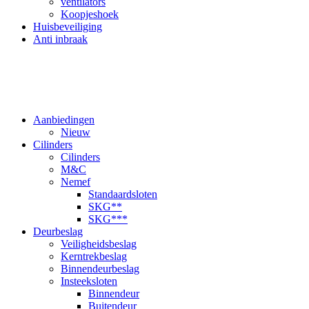
ventilators
Koopjeshoek
Huisbeveiliging
Anti inbraak
Aanbiedingen
Nieuw
Cilinders
Cilinders
M&C
Nemef
Standaardsloten
SKG**
SKG***
Deurbeslag
Veiligheidsbeslag
Kerntrekbeslag
Binnendeurbeslag
Insteeksloten
Binnendeur
Buitendeur