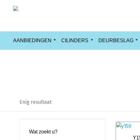
AANBIEDINGEN
CILINDERS
DEURBESLAG
Y150
Enig resultaat
Wat zoekt u?
Y15