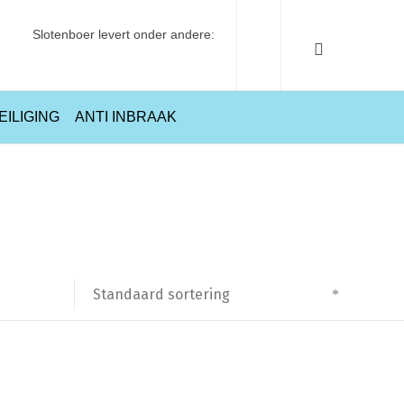
Slotenboer levert onder andere:
EILIGING
ANTI INBRAAK
Home
Producten getagged “Y150”
Standaard sortering