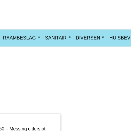
RAAMBESLAG
SANITAIR
DIVERSEN
HUISBEV
0 – Messing cijferslot