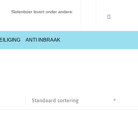
Slotenboer levert onder andere:
EILIGING
ANTI INBRAAK
Home
Producten getagged “XL”
Standaard sortering