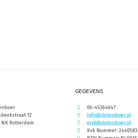
GEGEVENS
enboer
06-45364647
beekstraat 12
info@slotenboer.nl
1 NK Rotterdam
erol@slotenboer.nl
Kvk Nummer: 2440583