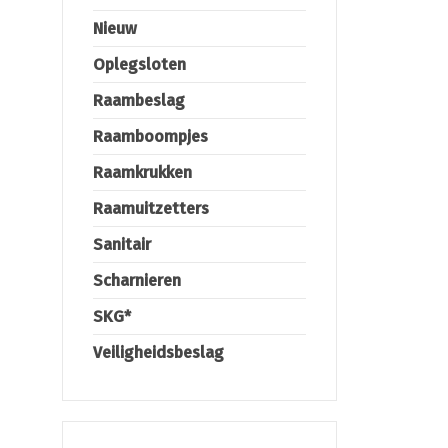
Nieuw
Oplegsloten
Raambeslag
Raamboompjes
Raamkrukken
Raamuitzetters
Sanitair
Scharnieren
SKG*
Veiligheidsbeslag