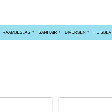
RAAMBESLAG
SANITAIR
DIVERSEN
HUISBEV