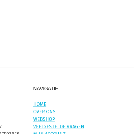
NAVIGATIE
HOME
OVER ONS
WEBSHOP
7
VEELGESTELDE VRAGEN