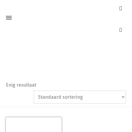
VSH 0504196
Home
Producten getagged “VSH 0504196”
Enig resultaat