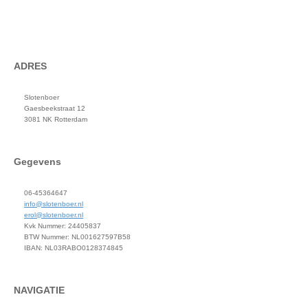
ADRES
Slotenboer
Gaesbeekstraat 12
3081 NK Rotterdam
Gegevens
06-45364647
info@slotenboer.nl
erol@slotenboer.nl
Kvk Nummer: 24405837
BTW Nummer: NL001627597B58
IBAN: NL03RABO0128374845
NAVIGATIE