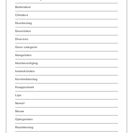
Buitendeur
Cilinders
Deurbeslag
Deursloten
Diversen
Geen categorie
Hangsloten
Huisbeveiliging
Insteeksloten
Kerntrekbeslag
Koopjeshoek
Lips
Nemef
Nieuw
Oplegsloten
Raambeslag