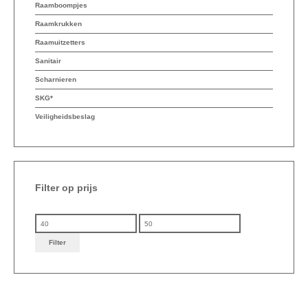
Raamboompjes
Raamkrukken
Raamuitzetters
Sanitair
Scharnieren
SKG*
Veiligheidsbeslag
Filter op prijs
Min. prijs
Max. prijs
Filter