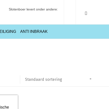
Slotenboer levert onder andere:
EILIGING
ANTI INBRAAK
Home
Producten getagged “vlotterkraan”
Standaard sortering
ische