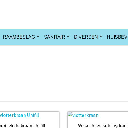
RAAMBESLAG
SANITAIR
DIVERSEN
HUISBEV
rit vlotterkraan Unifill
Wisa Universele hydraul