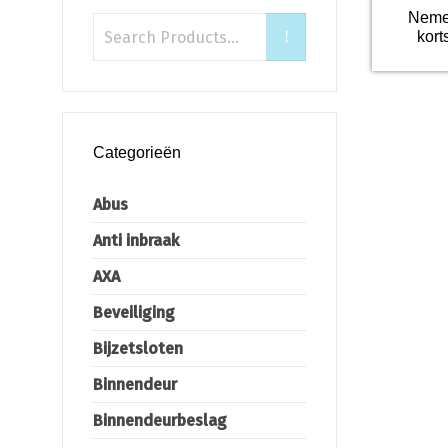
Nemef
kor
Categorieën
Abus
Anti inbraak
AXA
Beveiliging
Bijzetsloten
Binnendeur
Binnendeurbeslag