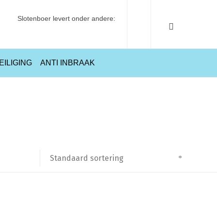
Slotenboer levert onder andere:
EILIGING
ANTI INBRAAK
Home
Producten getagged “Veiligheidsschild”
Standaard sortering