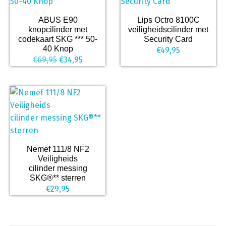
ABUS E90
Lips Octro 8100C
knopcilinder met
veiligheidscilinder met
codekaart SKG *** 50-
Security Card
40 Knop
€
49,95
Oorspronkelijke
Huidige
€
69,95
€
34,95
prijs
prijs
was:
is:
€69,95.
€34,95.
Nemef 111/8 NF2
Veiligheids
cilinder messing
SKG®** sterren
€
29,95