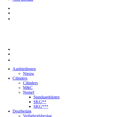
Aanbiedingen
Nieuw
Cilinders
Cilinders
M&C
Nemef
Standaardsloten
SKG**
SKG***
Deurbeslag
Veiligheidsbeslag