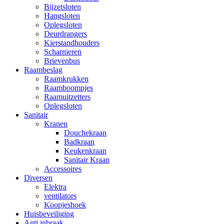
Bijzetsloten
Hangsloten
Oplegsloten
Deurdrangers
Kierstandhouders
Scharnieren
Brievenbus
Raambeslag
Raamkrukken
Raamboompjes
Raamuitzetters
Oplegsloten
Sanitair
Kranen
Douchekraan
Badkraan
Keukenkraan
Sanitair Kraan
Accessoires
Diversen
Elektra
ventilators
Koopjeshoek
Huisbeveiliging
Anti inbraak