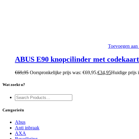
Toevoegen aan
ABUS E90 knopcilinder met codekaar
€
69,95
Oorspronkelijke prijs was: €69,95.
€
34,95
Huidige prijs 
Wat zoekt u?
Categorieën
Abus
Anti inbraak
AXA
Beveiliging