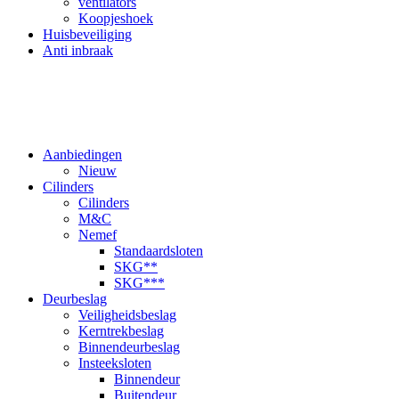
ventilators
Koopjeshoek
Huisbeveiliging
Anti inbraak
Aanbiedingen
Nieuw
Cilinders
Cilinders
M&C
Nemef
Standaardsloten
SKG**
SKG***
Deurbeslag
Veiligheidsbeslag
Kerntrekbeslag
Binnendeurbeslag
Insteeksloten
Binnendeur
Buitendeur