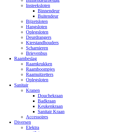
Binnendeurbeslag
Insteeksloten
Binnendeur
Buitendeur
Bijzetsloten
Hangsloten
Oplegsloten
Deurdrangers
Kierstandhouders
Scharnieren
Brievenbus
Raambeslag
Raamkrukken
Raamboompjes
Raamuitzetters
Oplegsloten
Sanitair
Kranen
Douchekraan
Badkraan
Keukenkraan
Sanitair Kraan
Accessoires
Diversen
Elektra