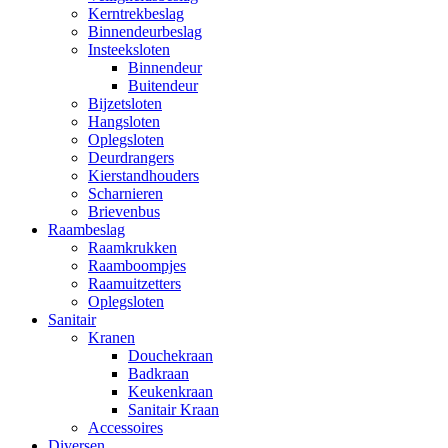
Kerntrekbeslag
Binnendeurbeslag
Insteeksloten
Binnendeur
Buitendeur
Bijzetsloten
Hangsloten
Oplegsloten
Deurdrangers
Kierstandhouders
Scharnieren
Brievenbus
Raambeslag
Raamkrukken
Raamboompjes
Raamuitzetters
Oplegsloten
Sanitair
Kranen
Douchekraan
Badkraan
Keukenkraan
Sanitair Kraan
Accessoires
Diversen