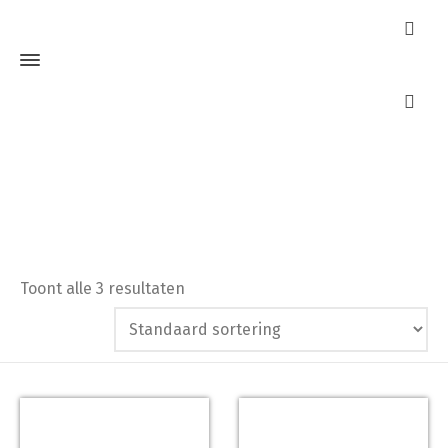
Tele-Uitzetter
Home
Producten getagged “Tele-Uitzetter”
Toont alle 3 resultaten