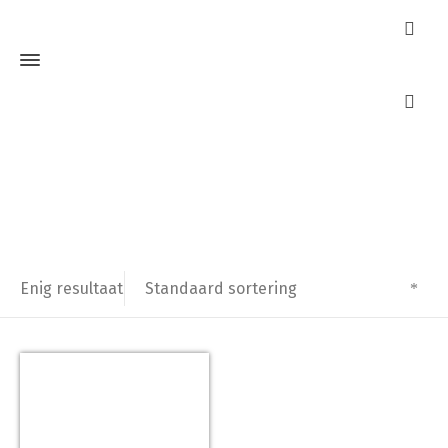
standaard cilinders
Home
Producten getagged “standaard cilinders”
Standaard sortering
Enig resultaat