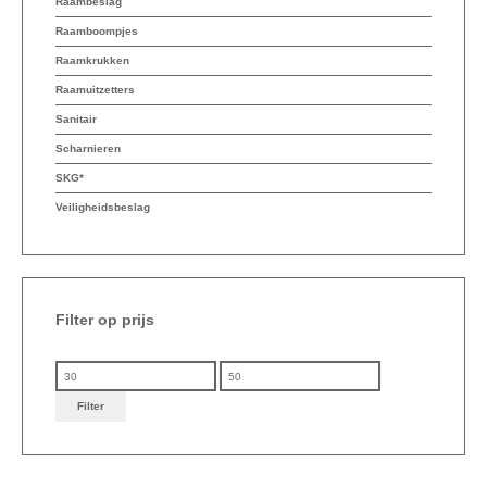
Raambeslag
Raamboompjes
Raamkrukken
Raamuitzetters
Sanitair
Scharnieren
SKG*
Veiligheidsbeslag
Filter op prijs
Min. prijs
Max. prijs
Filter