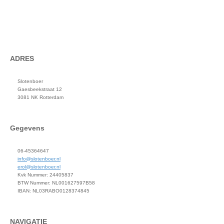
ADRES
Slotenboer
Gaesbeekstraat 12
3081 NK Rotterdam
Gegevens
06-45364647
info@slotenboer.nl
erol@slotenboer.nl
Kvk Nummer: 24405837
BTW Nummer: NL001627597B58
IBAN: NL03RABO0128374845
NAVIGATIE