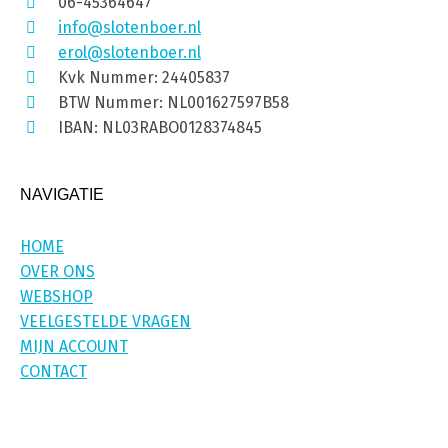
06-45364647
info@slotenboer.nl
erol@slotenboer.nl
Kvk Nummer: 24405837
BTW Nummer: NL001627597B58
IBAN: NL03RABO0128374845
NAVIGATIE
HOME
OVER ONS
WEBSHOP
VEELGESTELDE VRAGEN
MIJN ACCOUNT
CONTACT