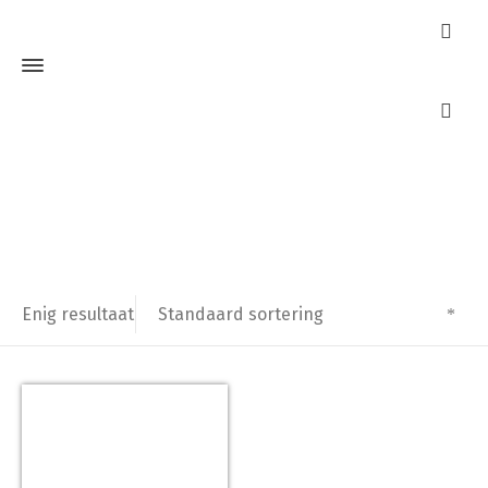
S Press Plus
Home
Producten getagged “S Press Plus”
Standaard sortering
Enig resultaat