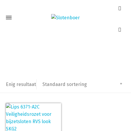
RVS look
Home
Producten getagged “RVS look”
Standaard sortering
Enig resultaat