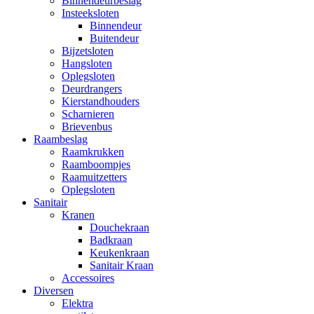
Binnendeurbeslag
Insteeksloten
Binnendeur
Buitendeur
Bijzetsloten
Hangsloten
Oplegsloten
Deurdrangers
Kierstandhouders
Scharnieren
Brievenbus
Raambeslag
Raamkrukken
Raamboompjes
Raamuitzetters
Oplegsloten
Sanitair
Kranen
Douchekraan
Badkraan
Keukenkraan
Sanitair Kraan
Accessoires
Diversen
Elektra