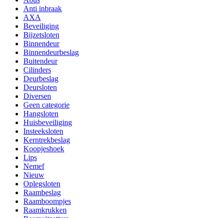
Anti inbraak
AXA
Beveiliging
Bijzetsloten
Binnendeur
Binnendeurbeslag
Buitendeur
Cilinders
Deurbeslag
Deursloten
Diversen
Geen categorie
Hangsloten
Huisbeveiliging
Insteeksloten
Kerntrekbeslag
Koopjeshoek
Lips
Nemef
Nieuw
Oplegsloten
Raambeslag
Raamboompjes
Raamkrukken