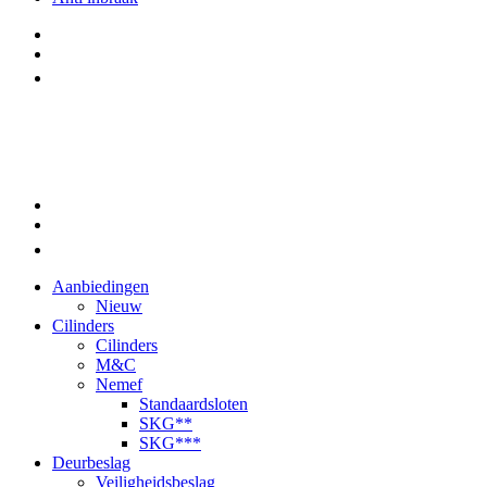
Aanbiedingen
Nieuw
Cilinders
Cilinders
M&C
Nemef
Standaardsloten
SKG**
SKG***
Deurbeslag
Veiligheidsbeslag