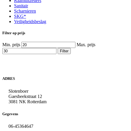
Raamuitzetters
Sanitair
Scharnieren
SKG*
Veiligheidsbeslag
Filter op prijs
Min. prijs
Max. prijs
Filter
ADRES
Slotenboer
Gaesbeekstraat 12
3081 NK Rotterdam
Gegevens
06-45364647