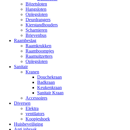
Bijzetsloten
Hangsloten
Oplegsloten
Deurdrangers
Kierstandhouders
Scharnieren
Brievenbus
Raambeslag
Raamkrukken
Raamboompjes
Raamuitzetters
Oplegsloten
Sanitair
Kranen
Douchekraan
Badkraan
Keukenkraan
Sanitair Kraan
Accessoires
Diversen
Elektra
ventilators
Koopjeshoek
Huisbeveiliging
Anti inbraak