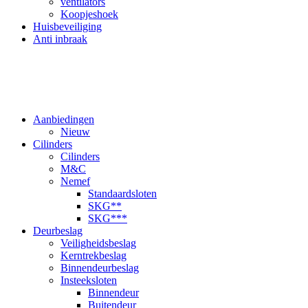
ventilators
Koopjeshoek
Huisbeveiliging
Anti inbraak
Aanbiedingen
Nieuw
Cilinders
Cilinders
M&C
Nemef
Standaardsloten
SKG**
SKG***
Deurbeslag
Veiligheidsbeslag
Kerntrekbeslag
Binnendeurbeslag
Insteeksloten
Binnendeur
Buitendeur