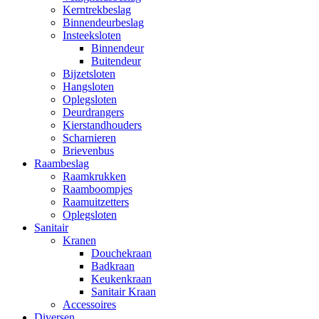
Kerntrekbeslag
Binnendeurbeslag
Insteeksloten
Binnendeur
Buitendeur
Bijzetsloten
Hangsloten
Oplegsloten
Deurdrangers
Kierstandhouders
Scharnieren
Brievenbus
Raambeslag
Raamkrukken
Raamboompjes
Raamuitzetters
Oplegsloten
Sanitair
Kranen
Douchekraan
Badkraan
Keukenkraan
Sanitair Kraan
Accessoires
Diversen