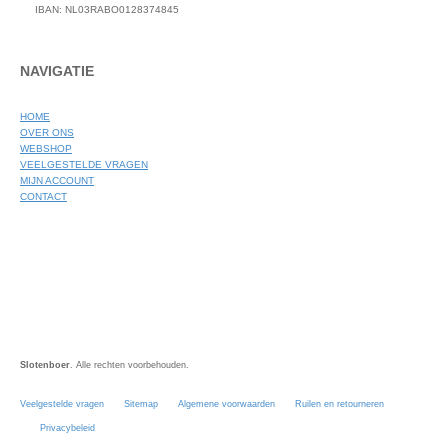
IBAN: NL03RABO0128374845
NAVIGATIE
HOME
OVER ONS
WEBSHOP
VEELGESTELDE VRAGEN
MIJN ACCOUNT
CONTACT
Slotenboer
. Alle rechten voorbehouden.
Veelgestelde vragen
Sitemap
Algemene voorwaarden
Ruilen en retourneren
Privacybeleid