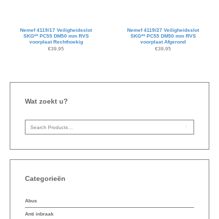
Nemef 4119/17 Veiligheidsslot
Nemef 4119/27 Veiligheidsslot
SKG** PC55 DM50 mm RVS
SKG** PC55 DM50 mm RVS
voorplaat Rechthoekig
voorplaat Afgerond
€
39,95
€
39,95
Wat zoekt u?
Categorieën
Abus
Anti inbraak