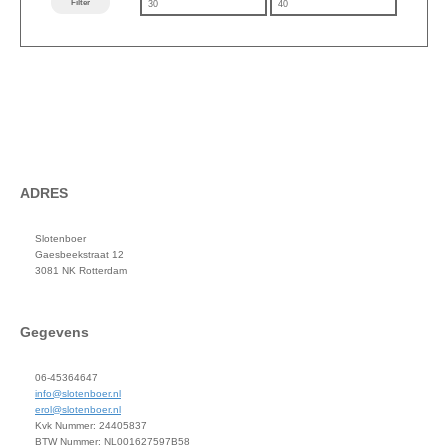
Min. prijs
Max. prijs
Filter
ADRES
Slotenboer
Gaesbeekstraat 12
3081 NK Rotterdam
Gegevens
06-45364647
info@slotenboer.nl
erol@slotenboer.nl
Kvk Nummer: 24405837
BTW Nummer: NL001627597B58