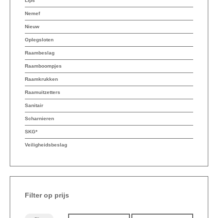
Lips
Nemef
Nieuw
Oplegsloten
Raambeslag
Raamboompjes
Raamkrukken
Raamuitzetters
Sanitair
Scharnieren
SKG*
Veiligheidsbeslag
Filter op prijs