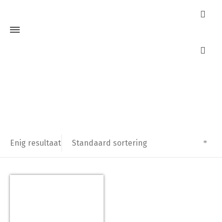
Nemef 5541AK
Home
Producten getagged “Nemef 5541AK”
Standaard sortering
Enig resultaat