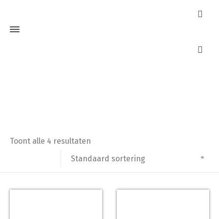
Nemef 3405-2
Home
Producten getagged “Nemef 3405-2”
Toont alle 4 resultaten
Standaard sortering