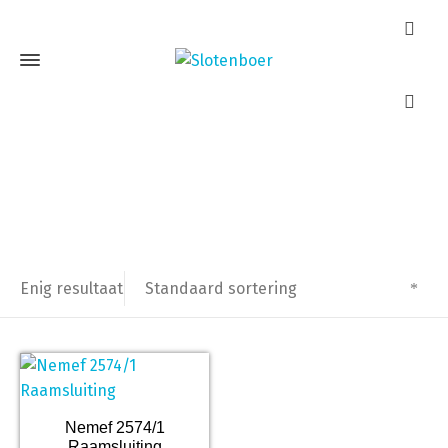
Nemef 2574/1
Home
Producten getagged “Nemef 2574/1”
Standaard sortering
Enig resultaat
Nemef 2574/1
Raamsluiting